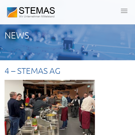
Men
öffn
NEWS
4 – STEMAS AG