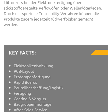
Lötprozess bei der Elektronikfertigung über
stickstoffgeregelte Reflowöfen oder Wellenlötanlagen.
Durch das spezielle Traceability-Verfahren können die
Produkte zudem jederzeit rückverfolgbar gemacht
werden.
KEY FACTS:
Elektronikentwicklung
PCB-Layout
Prototypenfertigung
Rapid Boards
Bauteilbeschaffung/Logistik
Fertigung
Coating & Verguss
Baugruppenmontage
After-Sales-Service